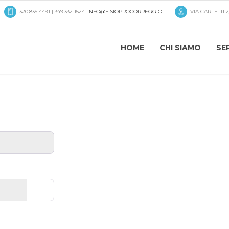
320.835 4491 | 349.332 1524
INFO@FISIOPROCORREGGIO.IT
VIA CARLETTI 2
HOME
CHI SIAMO
SER